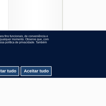
ra fins funcionais, de conveniência e
 a qualquer momento. Observe que, com
ossa política de privacidade. Também
itar tudo
Aceitar tudo
 Zinco
Aviso legal
|
privacidade
|
mapa do site