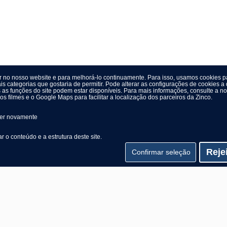
or no nosso website e para melhorá-lo continuamente. Para isso, usamos cookies pa
is categorias que gostaria de permitir. Pode alterar as configurações de cookies
as funções do site podem estar disponíveis. Para mais informações, consulte a n
 filmes e o Google Maps para facilitar a localização dos parceiros da Zinco.
ner novamente
 o conteúdo e a estrutura deste site.
Reje
Confirmar seleção
© 2026