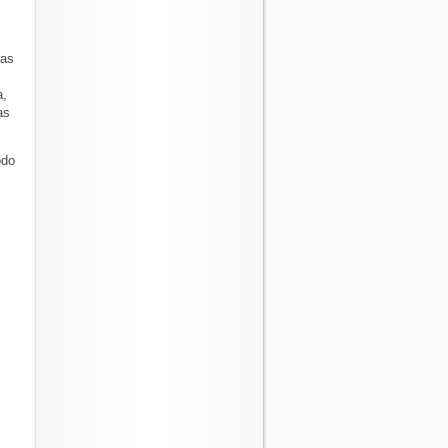
ras
a,
as
odo