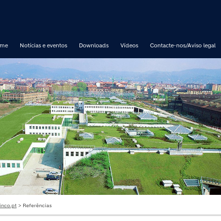
me
Notícias e eventos
Downloads
Vídeos
Contacte-nos/Aviso legal
inco.pt
> Referências