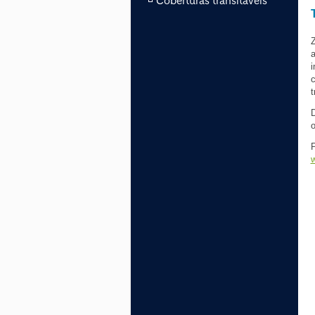
Coberturas transitáveis
Z
a
i
c
t
D
P
w