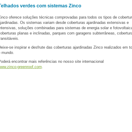
Telhados verdes com sistemas Zinco
inco oferece soluções técnicas comprovadas para todos os tipos de cobertu
jardinadas. Os sistemas variam desde coberturas ajardinadas extensivas e
ntensivas, soluções combinadas para sistemas de energia solar e fotovoltaic
oberturas planas e inclinadas, parques com garagens subterrâneas, cobertur
ransitáveis.
eixe-se inspirar e desfrute das coberturas ajardinadas Zinco realizados em t
o mundo.
oderá encontrar mais referências no nosso site internacional
ww.zinco-greenroof.com
.