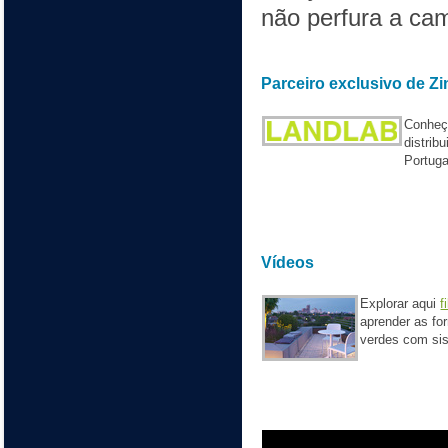
não perfura a ca
Parceiro exclusivo de Z
Conheç
distrib
Portug
Vídeos
Explorar aqui
f
aprender as fo
verdes com si