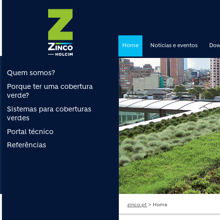
Home
Notícias e eventos
Dow
Quem somos?
Porque ter uma cobertura
verde?
Sistemas para coberturas
verdes
Portal técnico
Referências
zinco.pt
> Home